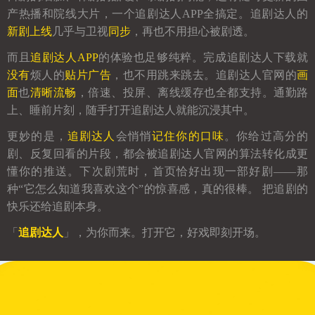
产热播和院线大片，一个追剧达人APP全搞定。追剧达人的
新剧上线
几乎与卫视
同步
，再也不用担心被剧透。
而且
追剧达人APP
的体验也足够纯粹。完成追剧达人下载就
没有
烦人的
贴片广告
，也不用跳来跳去。追剧达人官网的
画
面
也
清晰流畅
，倍速、投屏、离线缓存也全都支持。通勤路
上、睡前片刻，随手打开追剧达人就能沉浸其中。
更妙的是，
追剧达人
会悄悄
记住你的口味
。你给过高分的
剧、反复回看的片段，都会被追剧达人官网的算法转化成更
懂你的推送。下次剧荒时，首页恰好出现一部好剧——那
种“它怎么知道我喜欢这个”的惊喜感，真的很棒。 把追剧的
快乐还给追剧本身。
「
追剧达人
」，为你而来。打开它，好戏即刻开场。