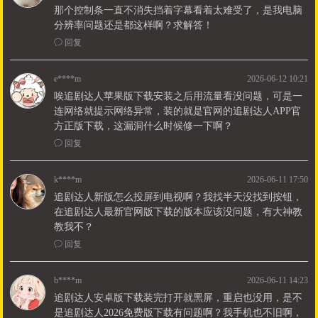
那个控制条一直不消失挡着字幕看着太难受了，是我电脑
分辨率问题还是都这样啊？求解答！
ꂖ
回复
e****m
2026-06-12 10:21
唉追剧达人苹果版下载安装之后用流量看没问题，可是一
连网络就提示网络异常，装的就是官网的追剧达人APP官
方正版下载，这漏洞什么时候修一下啊？
ꂖ
回复
k****m
2026-06-11 17:50
追剧达人新版怎么投屏到电视啊？我找半天没找到按钮，
在追剧达人最新官网版下载的版本应该没问题，有大神教
教我不？
ꂖ
回复
b****m
2026-06-11 14:23
追剧达人安卓版下载装完打开就黑屏，重启也没用，是不
是追剧达人2026免费版下载有问题啊？我手机也不旧啊，