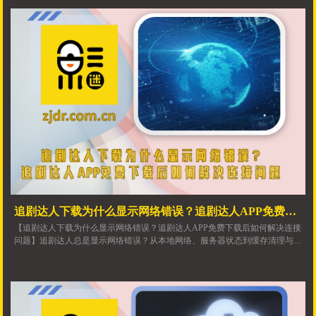
追剧达人下载为什么显示网络错误？追剧达人APP免费下
【追剧达人下载为什么显示网络错误？追剧达人APP免费下载后如何解决连接
载后如何解决连接问题
问题】追剧达人总是显示网络错误？从本地网络、服务器状态到缓存清理与权
限设置，全面解析追剧达人APP网络错误的成因与解决方案。认准追剧达人官
网获取追剧达人新版下载和追剧达人免费版下载，轻松恢复流畅观影。