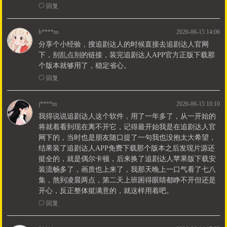
ꂖ
回复
b****m
2026-06-15 14:06
分享个小经验，搜追剧达人的时候直接去追剧达人官网
下，别乱点别的链接，装完追剧达人APP官方正版下载那
个版本就够用了，稳定省心。
ꂖ
回复
j****m
2026-06-15 10:10
我得说说追剧达人这个软件，用了一年多了，从一开始的
将就着看到现在离不开它，记得最开始我是在追剧达人官
网下的，当时也是朋友随口提了一句我也没抱太大希望，
结果装了追剧达人APP免费下载那个版本之后发现片源还
挺全的，就是偶尔卡顿，后来换了追剧达人苹果版下载安
装流畅多了，画质也上来了，我那天晚上一口气看了七八
集，熬到凌晨两点，第二天上班困得眼睛都睁不开但还是
开心，反正整体挺满意的，就这样用着吧。
ꂖ
回复