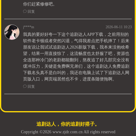
你们赶紧修修吧。
ꂖ
回复
j****m
2026-06-11 10:23
我真的要好好夸一下这个追剧达人APP下载，之前用别的
软件老卡顿或者突然闪退，气得我差点把手机摔了！后来
朋友说让我试试追剧达人2026新版下载，我本来没抱啥希
望，结果一用直接惊了，这流畅度也太舒服了吧，资源也
全连那种冷门的老剧都能翻到，熬夜追了好几部完全没有
缓冲压力，关键是免费啊兄弟们，这个追剧达人免费追剧
下载名头真不是白叫的，我还在电脑上试了下追剧达人网
页版入口，网页端居然也不卡，进度条随便拖啊。
ꂖ
回复
追剧达人，你的追剧好搭子。
Copyright ©2026 www.zjdr.com.cn All rights reserved