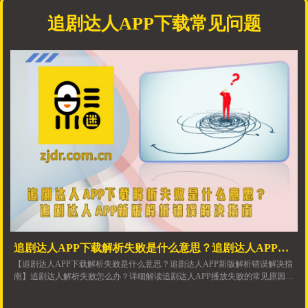
追剧达人APP下载常见问题
追剧达人APP下载解析失败是什么意思？追剧达人APP新
【追剧达人APP下载解析失败是什么意思？追剧达人APP新版解析错误解决指
版解析错误解决指南
南】追剧达人解析失败怎么办？详细解读追剧达人APP播放失败的常见原因，
从资源源失效、网络波动到版本更新与服务器状态，助您快速排查问题，顺畅
使用追剧达人新版下载。了解追剧达人免费版下载及追剧达人APP使用技巧。