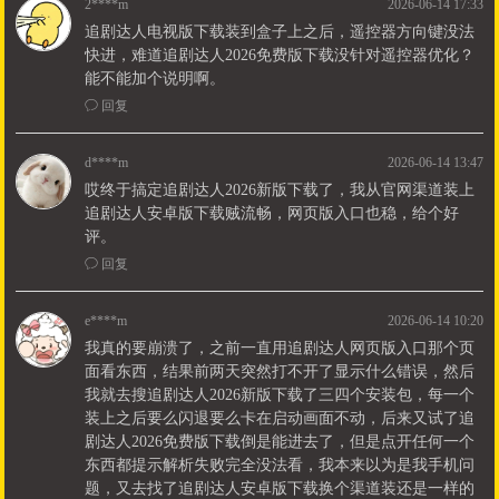
2****m
2026-06-14 17:33
追剧达人电视版下载装到盒子上之后，遥控器方向键没法
快进，难道追剧达人2026免费版下载没针对遥控器优化？
能不能加个说明啊。
ꂖ
回复
d****m
2026-06-14 13:47
哎终于搞定追剧达人2026新版下载了，我从官网渠道装上
追剧达人安卓版下载贼流畅，网页版入口也稳，给个好
评。
ꂖ
回复
e****m
2026-06-14 10:20
我真的要崩溃了，之前一直用追剧达人网页版入口那个页
面看东西，结果前两天突然打不开了显示什么错误，然后
我就去搜追剧达人2026新版下载了三四个安装包，每一个
装上之后要么闪退要么卡在启动画面不动，后来又试了追
剧达人2026免费版下载倒是能进去了，但是点开任何一个
东西都提示解析失败完全没法看，我本来以为是我手机问
题，又去找了追剧达人安卓版下载换个渠道装还是一样的