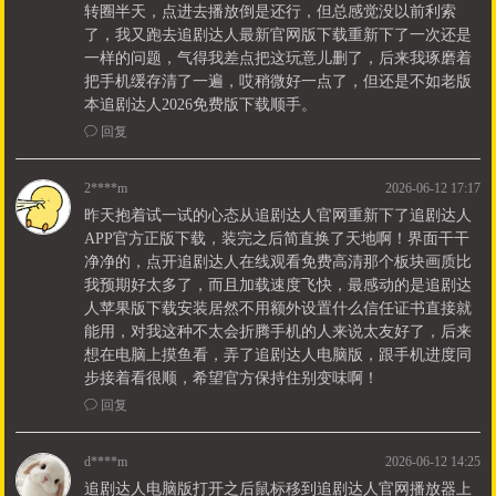
转圈半天，点进去播放倒是还行，但总感觉没以前利索
了，我又跑去追剧达人最新官网版下载重新下了一次还是
一样的问题，气得我差点把这玩意儿删了，后来我琢磨着
把手机缓存清了一遍，哎稍微好一点了，但还是不如老版
本追剧达人2026免费版下载顺手。
ꂖ
回复
2****m
2026-06-12 17:17
昨天抱着试一试的心态从追剧达人官网重新下了追剧达人
APP官方正版下载，装完之后简直换了天地啊！界面干干
净净的，点开追剧达人在线观看免费高清那个板块画质比
我预期好太多了，而且加载速度飞快，最感动的是追剧达
人苹果版下载安装居然不用额外设置什么信任证书直接就
能用，对我这种不太会折腾手机的人来说太友好了，后来
想在电脑上摸鱼看，弄了追剧达人电脑版，跟手机进度同
步接着看很顺，希望官方保持住别变味啊！
ꂖ
回复
d****m
2026-06-12 14:25
追剧达人电脑版打开之后鼠标移到追剧达人官网播放器上